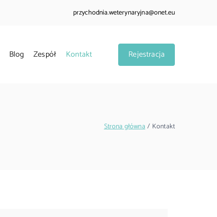
przychodnia.weterynaryjna@onet.eu
Blog
Zespół
Kontakt
Rejestracja
a w Oławie
 psów, kotów oraz małych ssaków.
Strona główna
Kontakt