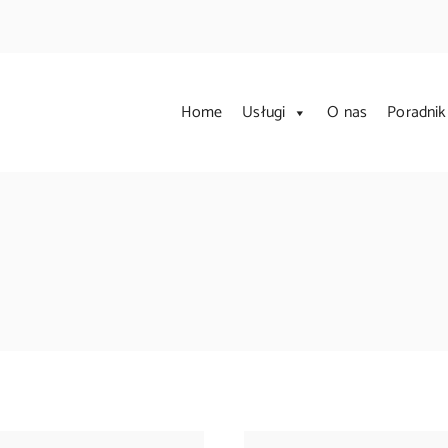
Home
Usługi
O nas
Poradnik
rzychodnia Weterynaryjn
uje kompleksową opiekę weterynaryjną. Zajmujemy się leczeniem