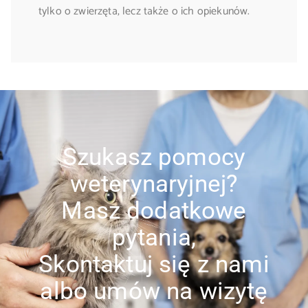
tylko o zwierzęta, lecz także o ich opiekunów.
Szukasz pomocy
weterynaryjnej?
Masz dodatkowe
pytania,
Skontaktuj się z nami
albo umów na wizytę