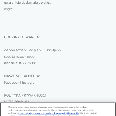
gwarantuje doskonałą opiekę…
więcej..
GODZINY OTWARCIA:
od poniedziałku do piątku: 8:00–19:00
sobota: 10:00 - 14:00
niedziela: 11:00 - 12:00
NASZE SOCIALMEDIA:
Facebook
|
Instagram
POLITYKA PRYWARNOŚCI
NOTA PRAWNA
Używamy plików cookie do personalizowania treści i reklam, udostępniania funkcji mediów
społecznościowych i analizowania naszego ruchu. Możesz użyć ustawień cookies, aby zmienić swoje
preferencje.
Przeczytaj więcej o naszych zasadach dotyczących plików cookie
(opens in a new tab)
. Kliknij „Akceptuj pliki