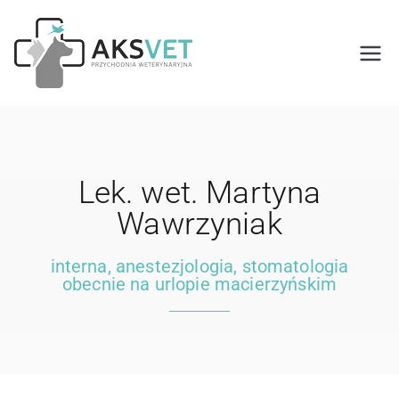
AKSVET
Nasza Przychodnia oferuje
kompleksową opiekę
Przychodnia
weterynaryjną. Zajmujemy się
leczeniem psów, kotów oraz
Weterynaryj
małych ssaków.
Lek. wet. Martyna
na w Oławie
Wawrzyniak
interna, anestezjologia, stomatologia
obecnie na urlopie macierzyńskim