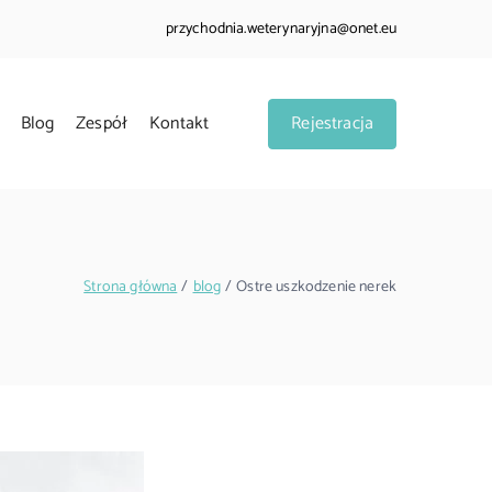
przychodnia.weterynaryjna@onet.eu
Blog
Zespół
Kontakt
Rejestracja
 w Oławie
 psów, kotów oraz małych ssaków.
Strona główna
blog
Ostre uszkodzenie nerek