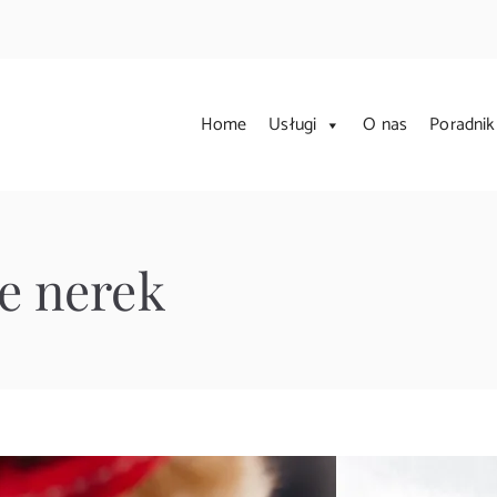
Home
Usługi
O nas
Poradnik
rzychodnia Weterynaryjna
uje kompleksową opiekę weterynaryjną. Zajmujemy się leczeniem
e nerek