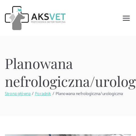
AKSVET
Nasza Przychodnia oferuje
kompleksową opiekę
Przychodnia
weterynaryjną. Zajmujemy się
leczeniem psów, kotów oraz
Weterynaryj
małych ssaków.
Planowana
na w Oławie
nefrologiczna/urolog
Strona główna
Poradnik
Planowana nefrologiczna/urologiczna