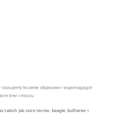
ntów stosujemy leczenie objawowe i wspomagające
niom krwi i moczu.
kich jak cairn terrier, beagle, bullterier i