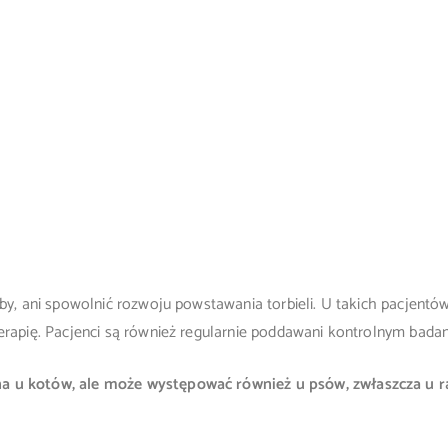
roby, ani spowolnić rozwoju powstawania torbieli. U takich pacje
terapię. Pacjenci są również regularnie poddawani kontrolnym bada
 u kotów, ale może występować również u psów, zwłaszcza u ras ta