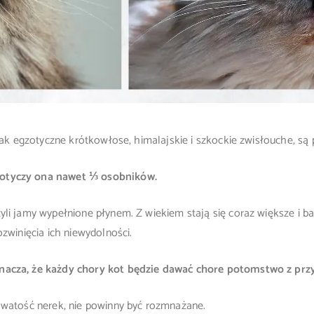
e jak egzotyczne krótkowłose, himalajskie i szkockie zwisłouche, s
dotyczy ona nawet ⅓ osobników.
li jamy wypełnione płynem. Z wiekiem stają się coraz większe i bar
ozwinięcia ich niewydolności.
oznacza, że każdy chory kot będzie dawać chore potomstwo z 
owatość nerek, nie powinny być rozmnażane.