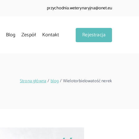
przychodnia.weterynaryjna@onet.eu
Blog
Zespół
Kontakt
Rejestracja
a w Oławie
 psów, kotów oraz małych ssaków.
Strona główna
blog
Wielotorbielowatość nerek