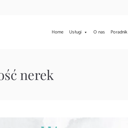
Home
Usługi
O nas
Poradnik
rzychodnia Weterynaryjn
uje kompleksową opiekę weterynaryjną. Zajmujemy się leczeniem
ość nerek